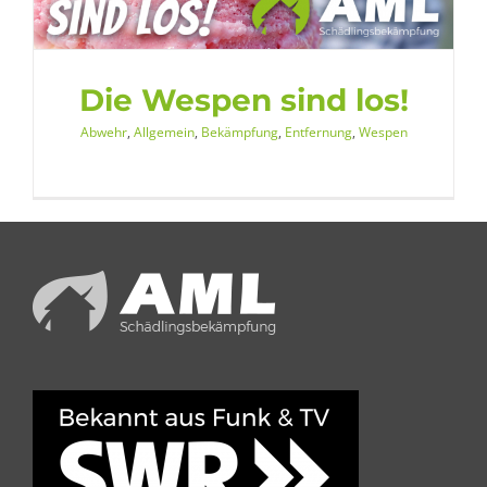
Die Wespen sind los!
Abwehr
,
Allgemein
,
Bekämpfung
,
Entfernung
,
Wespen