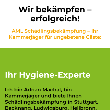
Wir bekämpfen –
erfolgreich!
AML Schädlingsbekämpfung – Ihr
Kammerjäger für ungebetene Gäste:
Ihr Hygiene-Experte
Ich bin
Adrian Machal, bin
Kammerjäger
und biete Ihnen
Schädlingsbekämpfung in
Stuttgart
,
Backnang
,
Ludwigsburg
,
Heilbronn
,