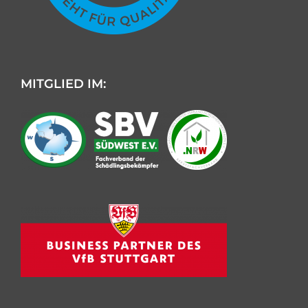
MITGLIED IM:
Kundenbewertungen und Erfahrungen zu
AML Schädlingsbekämpfung
SEHR GUT
%
100
Empfehlungen auf