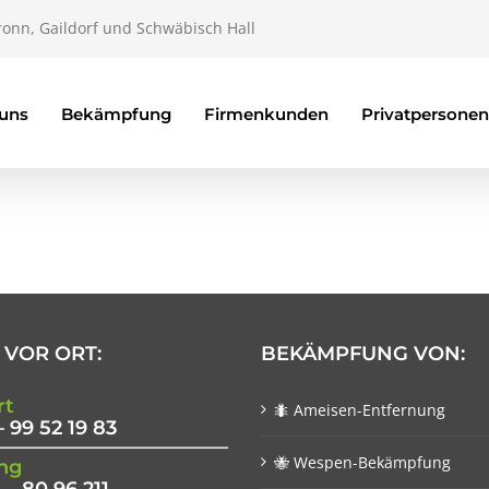
ronn, Gaildorf und Schwäbisch Hall
 uns
Bekämpfung
Firmenkunden
Privatpersonen
 VOR ORT:
BEKÄMPFUNG VON:
rt
🐜 Ameisen-Entfernung
– 99 52 19 83
🐝 Wespen-Bekämpfung
ng