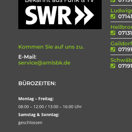
07191
Ludwig
07141
Heilbro
07131
Gaildor
Kommen Sie auf uns zu.
07191
E-Mail:
Schwäbi
service@amlsbk.de
07191
BÜROZEITEN:
Montag – Freitag:
08:00 – 12:00 / 13:00 – 16:00 Uhr
Samstag & Sonntag:
geschlossen