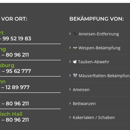
 VOR ORT:
BEKÄMPFUNG VON:
rt
Ameisen-Entfernung
– 99 52 19 83
Wespen-Bekämpfung
ng
 – 80 96 211
🕊 Tauben-Abwehr
sburg
 – 95 62 777
Mäuse/Ratten-Bekämpfun
nn
 – 12 89 977
Ameisen
f
 – 80 96 211
Bettwanzen
sch Hall
Kakerlaken / Schaben
 – 80 96 211