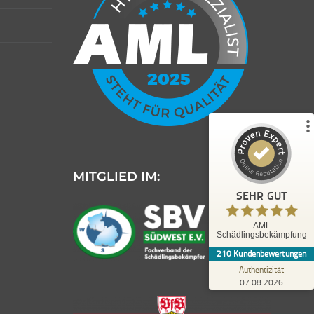
Kundenbewertungen und Erfahrungen zu
AML Schädlingsbekämpfung
%
100
SEHR GUT
Empfehlungen auf
ProvenExpert.com
5,00
/
4,99
188
22
5
Bewertungen von
Bewertungen auf
anderen Quellen
ProvenExpert.com
MITGLIED IM:
Blick aufs ProvenExpert-Profil werfen
SEHR GUT
Anonym
AML
5,00
Schädlingsbekämpfung
Ich war mit dem Service äußerst zufrieden. 2
210
Kundenbewertungen
Tage nach der Auftragseingang war der
Mitarbeiter vor Ort und h...
Authentizität
07.08.2026