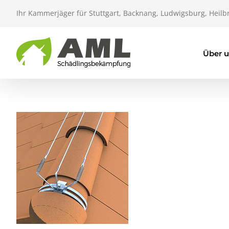
Zum
Ihr Kammerjäger für Stuttgart, Backnang, Ludwigsburg, Heilb
Inhalt
springen
Über 