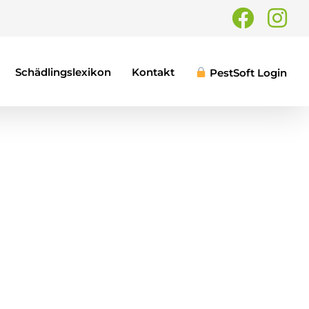
Faceb
In
Schädlingslexikon
Kontakt
PestSoft Login