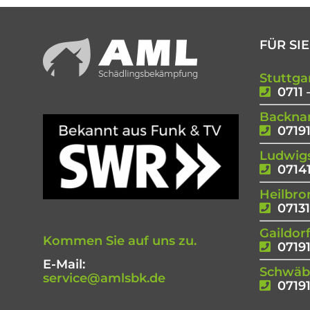
FÜR SIE
Stuttga
0711 
Backna
07191
Ludwig
07141
Heilbro
07131
Gaildor
Kommen Sie auf uns zu.
07191
E-Mail:
Schwäbi
service@amlsbk.de
07191