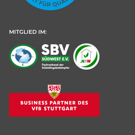
MITGLIED IM:
Kundenbewertungen und Erfahrungen zu
AML Schädlingsbekämpfung
SEHR GUT
%
100
Empfehlungen auf
ProvenExpert.com