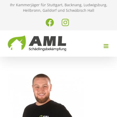
Zum
Ihr Kammerjäger für Stuttgart, Backnang, Ludwigsburg,
Inhalt
Heilbronn, Gaildorf und Schwäbisch Hall
springen
Facebook
Instagram