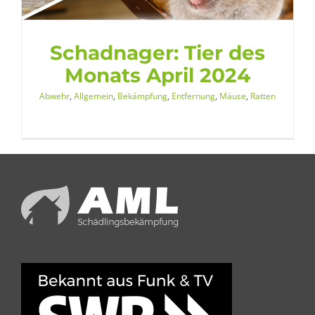
Schadnager: Tier des
Monats April 2024
Abwehr
,
Allgemein
,
Bekämpfung
,
Entfernung
,
Mäuse
,
Ratten