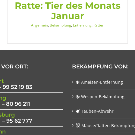
Ratte: Tier des Monats
Januar
Allgemein
,
Bekämpfung
,
Entfernung
,
Ratten
 VOR ORT:
BEKÄMPFUNG VON:
rt
🐜 Ameisen-Entfernung
– 99 52 19 83
🐝 Wespen-Bekämpfung
ng
 – 80 96 211
🕊 Tauben-Abwehr
sburg
 – 95 62 777
🐭 Mäuse/Ratten-Bekämpfun
nn