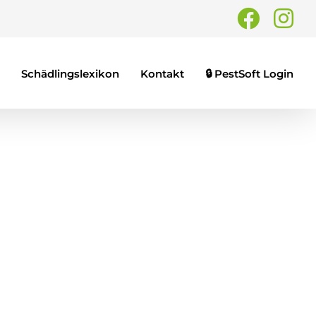
Faceb
In
Schädlingslexikon
Kontakt
🔒 PestSoft Login