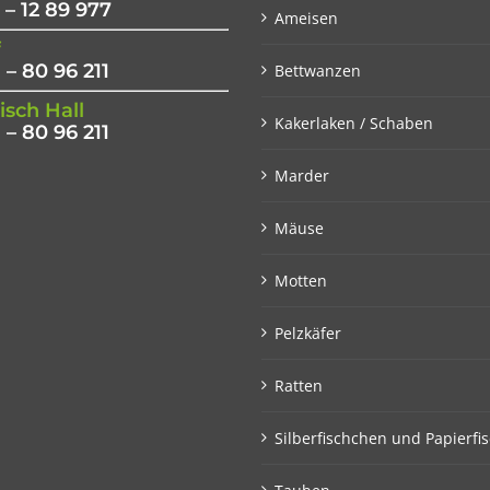
 – 12 89 977
Ameisen
f
 – 80 96 211
Bettwanzen
sch Hall
Kakerlaken / Schaben
 – 80 96 211
Marder
Mäuse
Motten
Pelzkäfer
Ratten
Silberfischchen und Papierfi