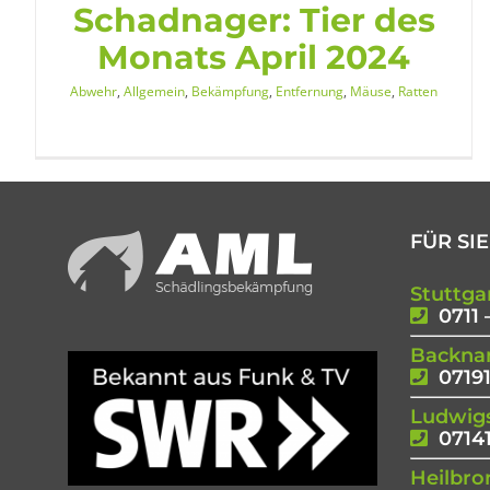
Schadnager: Tier des
Monats April 2024
Abwehr
,
Allgemein
,
Bekämpfung
,
Entfernung
,
Mäuse
,
Ratten
FÜR SIE
Stuttga
0711 
Backna
07191
Ludwig
07141
Heilbro