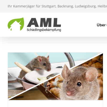
Zum
Ihr Kammerjäger für Stuttgart, Backnang, Ludwigsburg, Heilb
Inhalt
springen
Über