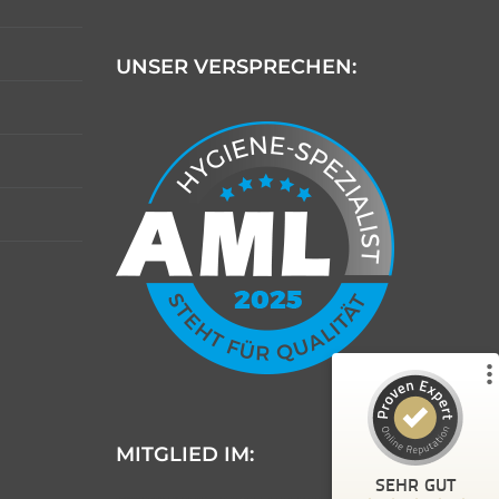
UNSER VERSPRECHEN:
Kundenbewertungen und Erfahrungen zu
AML Schädlingsbekämpfung
%
100
SEHR GUT
Empfehlungen auf
ProvenExpert.com
5,00
/
4,99
188
22
5
Bewertungen von
Bewertungen auf
anderen Quellen
ProvenExpert.com
MITGLIED IM:
Blick aufs ProvenExpert-Profil werfen
SEHR GUT