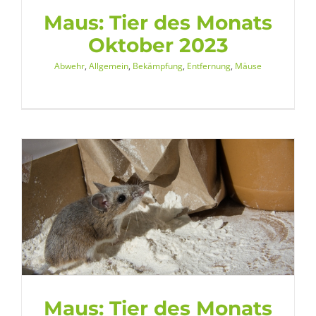
Maus: Tier des Monats
Oktober 2023
Abwehr
,
Allgemein
,
Bekämpfung
,
Entfernung
,
Mäuse
Maus: Tier des Monats