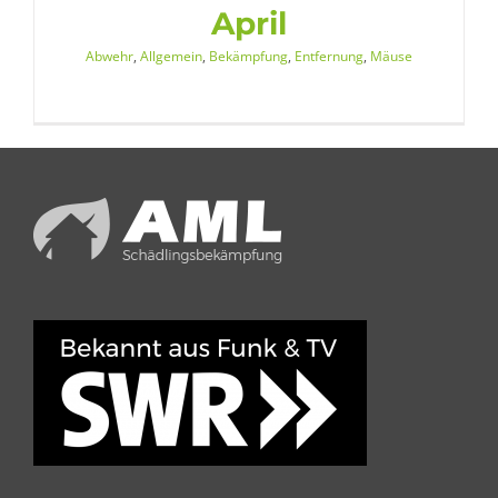
April
Abwehr
,
Allgemein
,
Bekämpfung
,
Entfernung
,
Mäuse