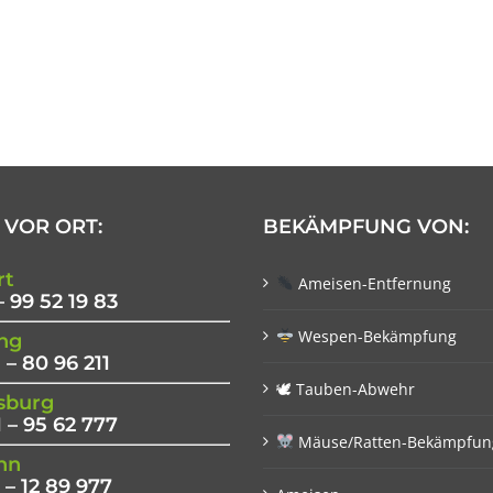
 VOR ORT:
BEKÄMPFUNG VON:
rt
Ameisen-Entfernung
– 99 52 19 83
Wespen-Bekämpfung
ng
 – 80 96 211
🕊 Tauben-Abwehr
sburg
 – 95 62 777
Mäuse/Ratten-Bekämpfun
nn
 – 12 89 977