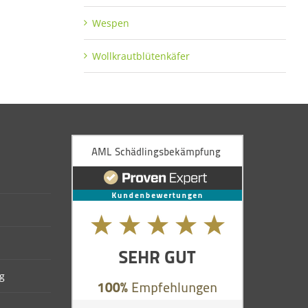
Wespen
Wollkrautblütenkäfer
g