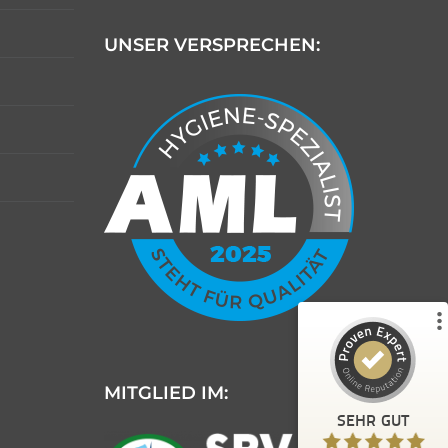
UNSER VERSPRECHEN:
Kundenbewertungen und Erfahrungen zu
AML Schädlingsbekämpfung
%
100
SEHR GUT
Empfehlungen auf
ProvenExpert.com
5,00
/
4,99
187
22
5
Bewertungen von
Bewertungen auf
anderen Quellen
ProvenExpert.com
MITGLIED IM:
Blick aufs ProvenExpert-Profil werfen
SEHR GUT