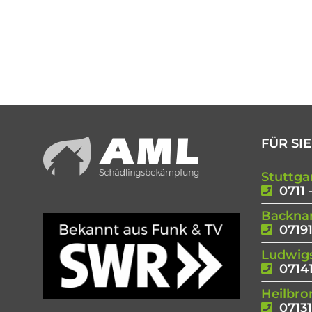
FÜR SIE
Stuttga
0711 
Backna
07191
Ludwig
07141
Heilbro
07131