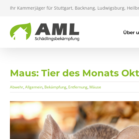
Zum
Ihr Kammerjäger für Stuttgart, Backnang, Ludwigsburg, Heilb
Inhalt
springen
Über 
Maus: Tier des Monats Ok
Abwehr
,
Allgemein
,
Bekämpfung
,
Entfernung
,
Mäuse
Zeige
grösseres
Bild